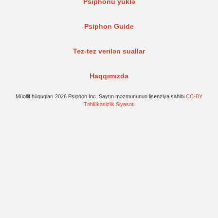
Psiphonu yüklə
Psiphon Guide
Tez-tez verilən suallar
Haqqımızda
Müəllif hüquqları 2026 Psiphon Inc. Saytın məzmununun lisenziya sahibi
CC-BY
Təhlükəsizlik Siyasəti