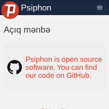
Psiphon
Toggl
naviga
Açıq mənbə
Psiphon is open source
software. You can find
our code on GitHub.