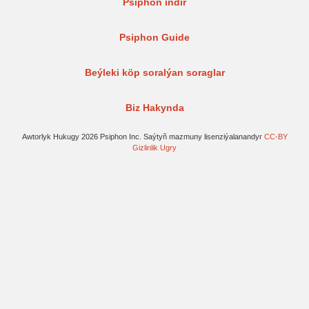
Psiphon indir
Psiphon Guide
Beýleki köp soralýan soraglar
Biz Hakynda
Awtorlyk Hukugy 2026 Psiphon Inc. Saýtyñ mazmuny lisenziýalanandyr
CC-BY
Gizlinlik Ugry