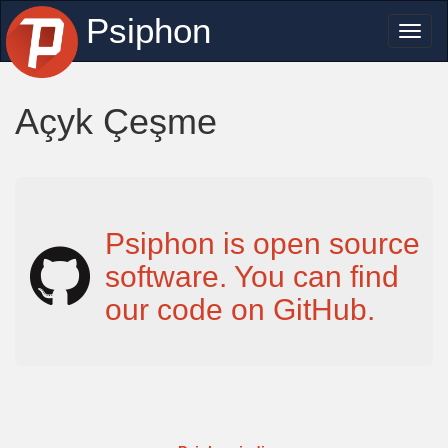
Psiphon
Toggl
naviga
Açyk Çeşme
Psiphon is open source
software. You can find
our code on GitHub.