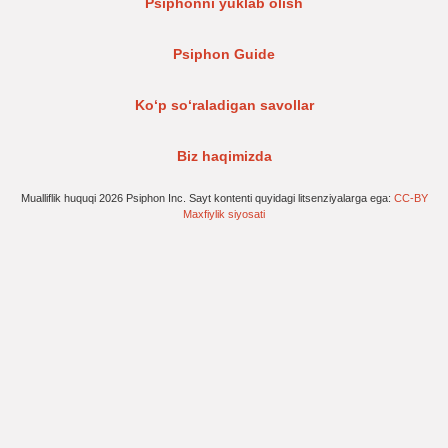
Psiphonni yuklab olish
Psiphon Guide
Ko‘p so‘raladigan savollar
Biz haqimizda
Mualliflik huquqi 2026 Psiphon Inc. Sayt kontenti quyidagi litsenziyalarga ega:
CC-BY
Maxfiylik siyosati