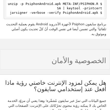
$ unzip -p PsiphonAndroid.apk META-INF/PSIPHON.R
$ jarsigner -verbose -verify PsiphonAndroid.apk
برنامج سايفون Psiphon لأجهزة الأندرويد Android يقوم بعملية التحديث
تلقائيا٬ والتي تضمن أيضا في نفس الوقت أنً كلً تحديث يكون أصلي
وموثوق به.
الخصوصية والأمان
هل يمكن لمزود الإنترنت خاصتي رؤية ماذا
أفعل عند إستخدامي سايفون؟
جميع البيانات التي تمرّ عبر سايفون مُشفّرة؛ وهذا يعني أن مزوّد الخدمة
الخاص بك لا يمكنه رؤية محتوى تحرّكاتك على الإنترنت: الصفحات التي