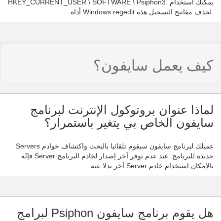
HKEY_CURRENT_USER \ SOFTWARE \ Psiphon3. يمكنك استخدام
أداة Windows regedit لحذف مفاتيح التسجيل هذه.
كيف يعمل سايفون؟
لماذا عنوان بروتوكول الإنترنت لبرنامج
سايفون الخاص بي يتغير باستمرار؟
عميلك لبرنامج سايفون سيقوم تلقائيا بالبحث واكتشاف خوادم Servers
جديدة للبرنامج. عند عدم توفر آخر إصدار لخادم البرنامج Server فإنًه
بالإمكان استخدام خادم Server آخر بدلا عنه.
هل يقوم برنامج سايفون Psiphon لبرامج