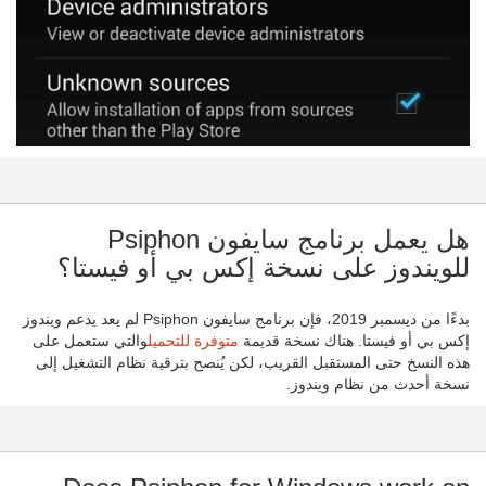
هل يعمل برنامج سايفون Psiphon
للويندوز على نسخة إكس بي أو فيستا؟
بدءًا من ديسمبر 2019، فإن برنامج سايفون Psiphon لم يعد يدعم ويندوز
إكس بي أو فيستا. هناك نسخة قديمة
متوفرة للتحميل
والتي ستعمل على
هذه النسخ حتى المستقبل القريب، لكن يُنصح بترقية نظام التشغيل إلى
نسخة أحدث من نظام ويندوز.