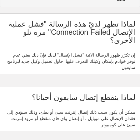
لماذا تظهر لديً هذه الرسالة "فشل عملية
الإتصال Connection Failed" مرة تلو
الأخرى؟
إن تكرًر ظهور الرسالة الآتية "فشل الإتصال" لديك فإنً ذلك يعني عدم
توفر خوادم بإمكان وكيلك التعرف عليها. حاول تحميل وكيل جديد لبرنامج
سايفون.
لماذا ينقطع إتصال سايفون أحيانا؟
ممكن أن يكون سبب ذلك إتصال إنترنت سيئ أو بطئ، وذلك سيؤدي إلى
فقدان الإتصال على موبايل.، أو إتصال واي فاي متقطع أو مزود إنترنت
سيئ على كومبيوتر