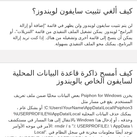
كيف ألغي تثبيت سايفون لويندوز؟
لن يتم تثبيت سايفون لويندوز ولن يظهر في قائمة "إضافة أو إزالة
البرامج" لويندوز. يمكن تشغيل الملف التنفيذي من قائمة "التنزيلات"، أو
يمكن أن ينسخ إلى قائمة أخرى وتشغيله من هناك. إذا كنت تريد إزالة
البرنامج، يمكنك محو الملف التنفيذي بسهولة.
كيف أمسح ذاكرة قاعدة البيانات المحلية
لسايفون الخاص بالويندوز
يخزن Psiphon for Windows بعض البيانات محليًا ضمن ملف تعريف
المستخدم. يقع في مسار مثل
C:\Users\YourName\AppData\Local\Psiphon3؛ أو بشكل عام ،
%USERPROFILE%\AppData\Local ‏ يمكنك حذف البيانات المحلية
بالانتقال إلى هذا المسار في مستكشف Windows وحذفه ، أو إدخال هذا
الأمر في موجه الأوامر: rmdir / s "٪ USERPROFILE٪ \ AppData \
Local". توجد أيضًا معلومات مخزنة في سجل النظام في