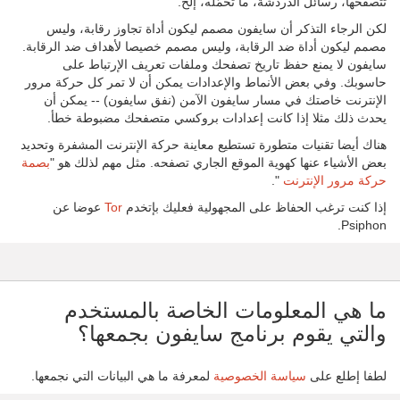
تتصفّحها، رسائل الدردشة، ما تحمّله، إلخ.
لكن الرجاء التذكر أن سايفون مصمم ليكون أداة تجاوز رقابة، وليس
مصمم ليكون أداة ضد الرقابة، وليس مصمم خصيصا لأهداف ضد الرقابة.
سايفون لا يمنع حفظ تاريخ تصفحك وملفات تعريف الإرتباط على
حاسوبك. وفي بعض الأنماط والإعدادات يمكن أن لا تمر كل حركة مرور
الإنترنت خاصتك في مسار سايفون الآمن (نفق سايفون) -- يمكن أن
يحدث ذلك مثلا إذا كانت إعدادات بروكسي متصفحك مضبوطة خطأ.
هناك أيضا تقنيات متطورة تستطيع معاينة حركة الإنترنت المشفرة وتحديد
بعض الأشياء عنها كهوية الموقع الجاري تصفحه. مثل مهم لذلك هو "
بصمة
حركة مرور الإنترنت
".
إذا كنت ترغب الحفاظ على المجهولية فعليك بإتخدم
Tor
عوضا عن
Psiphon.
ما هي المعلومات الخاصة بالمستخدم
والتي يقوم برنامج سايفون بجمعها؟
لطفا إطلع على
سياسة الخصوصية
لمعرفة ما هي البيانات التي نجمعها.