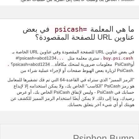
ما هي المعلمة
في بعض
=psicash
عناوين URL للصفحة المقصودة؟
في بعض عناوين URL للصفحة المقصودة وفي عناوين URL الخاصة بـ
، سترى معلمة مثل
#!psicash=abcd1234
...‎
buy.psi.cash
أو
‪.
لزيارة بعض الهبوط صفحات أو لإجراء عملية شراء من ‎PsiCash.
"الرمز المميز" الذي ستراه في القاعدة-64 التي تم فك تشفيرها للمعامل
هو رمز PsiCash "الكاسب" الخاص بك، ولا يمكن استخدامه إلا لإيداع
حسابك في PsiCash - وليس لإنفاق PsiCash الخاص بك، أو عرض
رصيدك، وما إلى ذلك. لا يمكن أيضًا استخدام الرمز المميز للكشف عن
هويتك أو أي شيء آخر يتعلق بحسابك.
Psiphon Bump