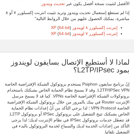
الأفضل لتثبيت نسخة أفضل يكون عبر
تحديث ويندوز
.
إذا لم تستطع إستعمال تحديث ويندوز وتريد تثبيت انترنت إكسبلورر ٧ أو ٨
مباشرة، يمكنك الحصول عليهم من خلال الروابط التالية"
إنترنت إكسبلورر ٨ لويندوز XP
)
64-bit
(
إنترنت إكسبلورر ٧ لويندوز XP
)
64-bit
(
لماذا لا أستطيع الإتصال بسايفون لويندوز
بمود L2TP/IPsec؟
إنً برنامج سايفون Psiphon يستخدم بروتوكول الشبكة الإفتراضية الخاصة
L2TP/IPSec VPN. وقد لا يسمح نظام الحماية الخاص بشبكتك باستخدام
بروتوكولات الشبكة الإفتراضية الخاصة VPNs. كما قد لا يسمح مرسل
الإنترنت Router في بيتك بالمرور من خلال بروتوكول الشبكة الإفتراضية
الخاصة VPN Protocol ؛ لذا يرجي التأكد من أنً إعدادات نظام الحماية
الخاص بشبكتك تتيح التشغيل على بروتوكول IPSec أو بروتوكول L2TP.
قد تتعطل خدمات بروتوكول IPSec في نظام الإنترنت لديك؛ لذا يرجى
التأكد من إعدادات الخدمة لديك والسماح لخدمة البروتوكول بالبدء في
التشغيل تلقائيا.