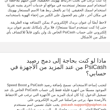
إذا كنت ترغب في تجنب الارتباط بهويتك الحقيقية، فمن المهم ملاحظة أن
استخدام اسم مستعار تستخدمه في مواقع أو خدمات أخرى يشبه تقريبًا
استخدام اسمك الحقيقي. إذا تم بالفعل ربط هذا الاسم المستعار بهويتك
في مكان آخر ، فلن يتم الحصول على الكثير من إخفاء الهوية باستخدامه.
لاحظ أيضًا أن عنوان بريدك الإلكتروني
لا
يمكن اكتشافه بهذه الطريقة.
حتى إذا كنت تستخدم اسمًا مستعارًا، فلا يزال بإمكانك تقديم عنوان بريد
إلكتروني على حساب PsiCash الخاص بك ولن يكون قابلاً للاكتشاف بأي
شكل من الأشكال.
ماذا لو كنت بحاجة إلى دمج رصيد
PsiCash من عند المزيد من الأجهزة في
حسابي؟
لتجنب إساءة الاستخدام، نسمح بإضافة رصيد PsiCash و Speed Boost
الموجود مسبقًا من أجهزة قليلة فقط إلى حساب PsiCash الخاص بك عند
تسجيل الدخول. إذا كان لديك المزيد من الأجهزة التي ترغب في الاحتفاظ
بالأرصدة منها، يرجى مراسلتنا عبر البريد الإلكتروني على
psicash.support@psiphon.ca
. يجب عليك تضمين اسم مستخدم
PsiCash الخاص بك وسبب حاجتك إلى المزيد من عمليات الدمج.