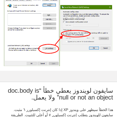
سايفون لويندوز يعطي خطأ “doc.body is
null or not an object” ولا يعمل.
هذا الخطأ سيظهر على ويندوز XP إذا كان إنترنت إكسبلورر ٦ مثبت.
سايفون للويندوز يتطلب إنترنت إكسبلورر ٧ أو أعلى للتثبيت. الطريقة