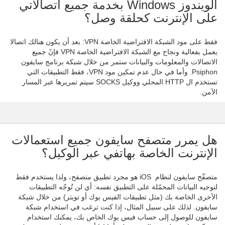
الويندوز Windows بخدمة جميع اتصالاتي
على الإنترنت كحلقة وصل؟
فقط على مود الشبكة الافتراضية الخاصة VPN: بعد أن يكون هنالك اتصالا
يعمل بفعالية ونجاح مع الشبكة الافتراضية الخاصة VPN فإنً جميع
الاتصالات والمعلومات والبيانات ستمر من خلال شبكة برنامج سايفون
Psiphon. وأما في حال عدم تمكين مود VPN، فقط التطبيقات التي
تستخدم ال HTTP المحلي ووكيل SOCKS سيتم تمريرها عبر المسار
الآمن.
هل يمرر متصفح سايفون جميع استعمالات
الإنترنت الخاصة بهاتفي عبر الوكيل؟
متصفّح سايفون لنظام iOS هو مجرد تطبيق متصفح، ولذا يستخدم فقط
لتوجيه البيانات المحمّلة على التطبيق نفسه: أي لن تُوجّه التطبيقات
الأخرى الخاصة بك (مثل تطبيقات الفيس بوك أو تويتر) من خلال شبكة
سايفون. لذلك على سبيل المثال، إذا كنت ترغب في استخدام شبكة
سايفون للوصول إلى حساب فيس بوك الخاص بك، يمكنك استخدام