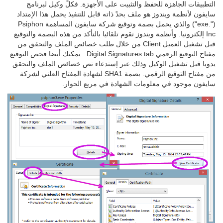
التطبيقات الجاهزة للحفظ والتثبيت على الأجهزة. فكلً وكيل لبرنامج
سايفون لأنظمة ويندوز هو ملف بحدً ذاته قابل للتنفيذ يحمل هذا الإمتداد
(".exe") والذي يحمل بصمة وتوقيع شركة سايفون المساهمة Psiphon
Inc إلكترونيا. وأنظمة ويندوز تقوم تلقائيا بالتأكد من هذه البصمة والتوقيع
قبل تشغيل العميل Client من خلال طلب خصائص الملف والتحقق من
مفتاح التوقيع الرقمي Digital Signatures tab . يمكنك أيضا فحص التوقيع
يدويا قبل تشغيل الوكيل وذلك عبر إستدعاء نص خصائص الملف والتحقق
من مفتاح التوقيع الرقمي. بصمة SHA1 لشهادة المفتاح العلني لشركة
سايفون موجود في معلومات الشهادة في مربع الحوار.