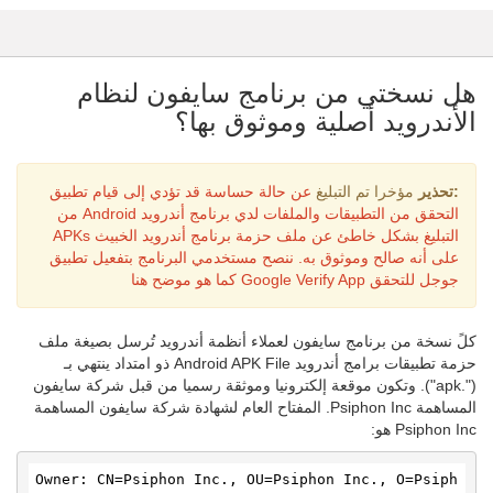
هل نسختي من برنامج سايفون لنظام
الأندرويد أصلية وموثوق بها؟
:تحذير
مؤخرا تم التبليغ
عن حالة حساسة قد تؤدي إلى قيام تطبيق
التحقق من التطبيقات والملفات لدي برنامج أندرويد Android من
التبليغ بشكل خاطئ عن ملف حزمة برنامج أندرويد الخبيث APKs
على أنه صالح وموثوق به. ننصح مستخدمي البرنامج بتفعيل تطبيق
جوجل للتحقق Google Verify App كما هو موضح
هنا
كلً نسخة من برنامج سايفون لعملاء أنظمة أندرويد تُرسل بصيغة ملف
حزمة تطبيقات برامج أندرويد Android APK File ذو امتداد ينتهي بـ
(".apk"). وتكون موقعة إلكترونيا وموثقة رسميا من قبل شركة سايفون
المساهمة Psiphon Inc. المفتاح العام لشهادة شركة سايفون المساهمة
Psiphon Inc هو:
Owner: CN=Psiphon Inc., OU=Psiphon Inc., O=Psiph