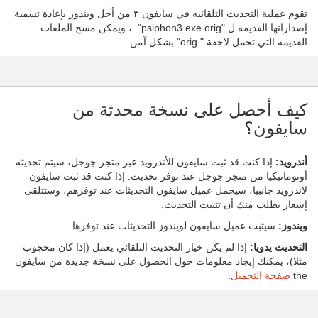
تقوم عملية التحديث التلقائيه في سايفون ٣ من أجل ويندوز بإعادة تسمية
إصداراتها القديمه ل "psiphon3.exe.orig". ، ويمكن مسح الملفات
القديمه التي تحمل لاحقة ".orig" بشكل آمن.
كيف أحصل على نسخة محدثة من
سايفون؟
أندرويد:
إذا كنت قد ثبت سايفون للأندرويد عبر متجر جوجل، سيتم تحديثه
أوتوماتيكيا من متجر جوجل عند توفر تحديث. إذا كنت قد ثبت سايفون
لاندرويد جانبيا، سيحمل عميل سايفون التحديثات عند توفرهم، وستتلقى
إشعار يطلب منك أن تثبيت التحديث.
ويندوز:
سيثبت عميل سايفون لويندوز التحديثات عند توفرها.
التحديث يدويا:
إذا لم يكن خيار التحديث التلقائي يعمل (إذا كان محجوب
مثلا)، يمكنك إيجاد معلومات حول الحصول على نسخة جديدة من سايفون
the
صفحة التحميل
.