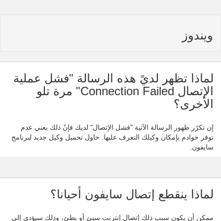
ويندوز
لماذا تظهر لديً هذه الرسالة "فشل عملية
الإتصال Connection Failed" مرة تلو
الأخرى؟
إن تكرًر ظهور الرسالة الآتية "فشل الإتصال" لديك فإنً ذلك يعني عدم
توفر خوادم بإمكان وكيلك التعرف عليها. حاول تحميل وكيل جديد لبرنامج
سايفون.
لماذا ينقطع إتصال سايفون أحيانا؟
ممكن أن يكون سبب ذلك إتصال إنترنت سيئ أو بطئ، وذلك سيؤدي إلى