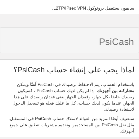
سايفون يستعمل بروتوكول L2TP/IPsec VPN.
PsiCash
لماذا يجب علي إنشاء حساب PsiCash؟
باستخدام الحساب، يتم الاحتفاظ برصيدك في PsiCash
آمنًا
ويمكن
مشاركته بين أجهزتك
. إذا لم يكن لديك حساب PsiCash ، فسيكون
رصيدك خاصًا بكل جهاز، وفقدان الجهاز يعني فقدان رصيدك على هذا
الجهاز. عندما يكون لديك حساب، كل ما عليك فعله هو تسجيل الدخول
لاستعادة رصيدك.
سنضيف أيضًا المزيد من الفوائد لامتلاك حساب PsiCash في المستقبل،
مثل نقل PsiCash بين المستخدمين وتقديم مشتريات تنطبق على جميع
أجهزتك.