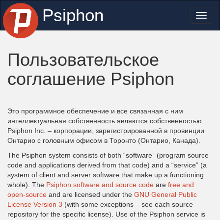
Psiphon
Toggl
naviga
Пользовательское
соглашение Psiphon
Это программное обеспечение и все связанная с ним
интеллектуальная собственность являются собственностью
Psiphon Inc. – корпорации, зарегистрированной в провинции
Онтарио с головным офисом в Торонто (Онтарио, Канада).
The Psiphon system consists of both “software” (program source
code and applications derived from that code) and a “service” (a
system of client and server software that make up a functioning
whole). The
Psiphon software and source code
are
free and
open-source
and are licensed under the
GNU General Public
License Version 3
(with some exceptions – see each source
repository for the specific license). Use of the Psiphon service is