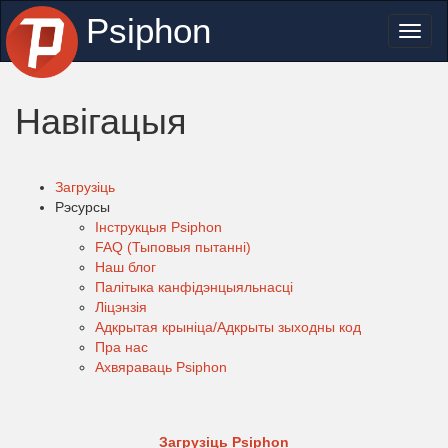
Psiphon
Toggl
naviga
Навігацыя
Загрузіць
Рэсурсы
Інструкцыя Psiphon
FAQ (Тыповыя пытанні)
Наш блог
Палітыка канфідэнцыяльнасці
Ліцэнзія
Адкрытая крыніца/Адкрыты зыходны код
Пра нас
Ахвяраваць Psiphon
Загрузіць Psiphon