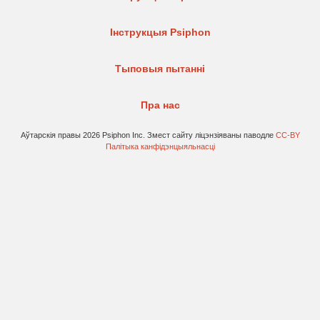
Інструкцыя Psiphon
Тыповыя пытанні
Пра нас
Аўтарскія правы 2026 Psiphon Inc. Змест сайту ліцэнзіяваны паводле
CC-BY
Палітыка канфідэнцыяльнасці